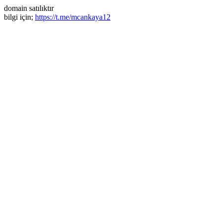
domain satılıktır
bilgi için;
https://t.me/mcankaya12